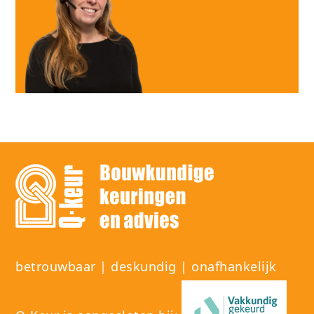
betrouwbaar | deskundig | onafhankelijk