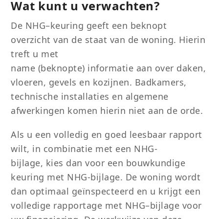
Wat kunt u verwachten?
De NHG
–
keuring geeft een beknopt
overzicht van de staat van de woning.
Hierin
treft u met
name
(beknopte)
informatie
aan
over daken,
vloeren, gevels en kozijnen. Badkamer
s
,
technische installatie
s
en a
l
gemene
afwerking
en
komen
hierin
niet
aan de orde.
Als u een volledig en goed leesbaar rapport
wilt,
in combinatie met
een
NHG
-
bijlage
,
kies dan voor een bouwkundige
keuring met
NHG-bijlage
.
De woning wordt
dan
optimaal
geïnspecteerd
en u krijgt een
volledige rapportage met NHG
–
bijlage voor