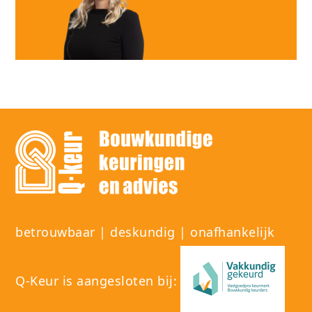
betrouwbaar | deskundig | onafhankelijk
Q-Keur is aangesloten bij: