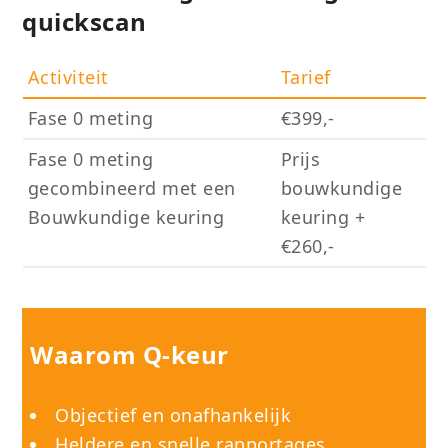
quickscan
Activiteit
Tarief
Fase 0 meting
€399,-
Fase 0 meting
Prijs
gecombineerd met een
bouwkundige
Bouwkundige keuring
keuring +
€260,-
Waarom Q-keur
Objectief en onafhankelijk
Heldere en snelle rapportages