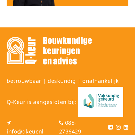
betrouwbaar | deskundig | onafhankelijk
Q-Keur is aangesloten bij:
085-
info@qkeur.nl
2736429