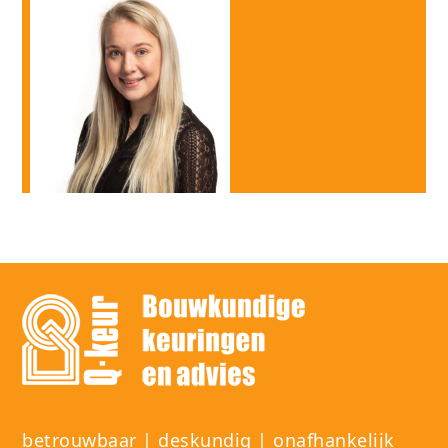
betrouwbaar | deskundig | onafhankelijk